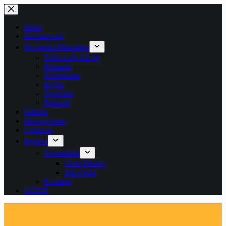
Saltar
al
contenido
Inicio
Institucional
Propuesta Educativa
Educación Inicial
Primaria
Secundaria
Inglés
Deportes
Pastoral
Galería
Inscripciones
Contacto
Ingreso
Secundaria
Ciclo Básico
2do Ciclo
Primaria
SIGED