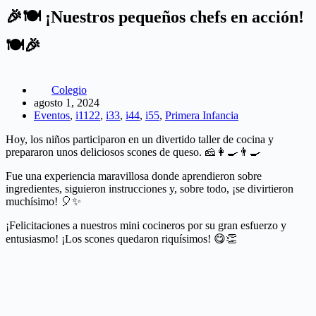
🎉🍽️ ¡Nuestros pequeños chefs en acción!
🍽️🎉
Colegio
agosto 1, 2024
Eventos
,
i1122
,
i33
,
i44
,
i55
,
Primera Infancia
Hoy, los niños participaron en un divertido taller de cocina y
prepararon unos deliciosos scones de queso. 🧀👩‍🍳👨‍🍳
Fue una experiencia maravillosa donde aprendieron sobre
ingredientes, siguieron instrucciones y, sobre todo, ¡se divirtieron
muchísimo! 🎈✨
¡Felicitaciones a nuestros mini cocineros por su gran esfuerzo y
entusiasmo! ¡Los scones quedaron riquísimos! 😋👏