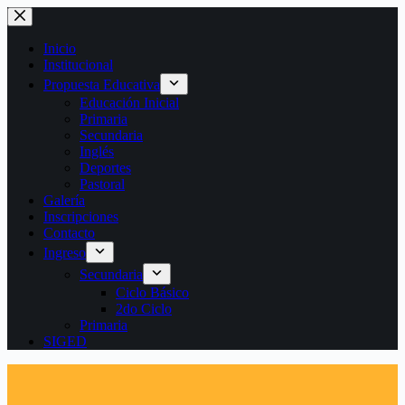
Saltar
al
contenido
Inicio
Institucional
Propuesta Educativa
Educación Inicial
Primaria
Secundaria
Inglés
Deportes
Pastoral
Galería
Inscripciones
Contacto
Ingreso
Secundaria
Ciclo Básico
2do Ciclo
Primaria
SIGED