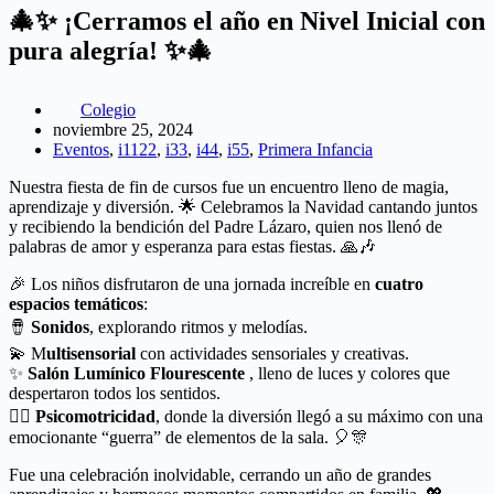
🎄✨ ¡Cerramos el año en Nivel Inicial con
pura alegría! ✨🎄
Colegio
noviembre 25, 2024
Eventos
,
i1122
,
i33
,
i44
,
i55
,
Primera Infancia
Nuestra fiesta de fin de cursos fue un encuentro lleno de magia,
aprendizaje y diversión. 🌟 Celebramos la Navidad cantando juntos
y recibiendo la bendición del Padre Lázaro, quien nos llenó de
palabras de amor y esperanza para estas fiestas. 🙏🎶
🎉 Los niños disfrutaron de una jornada increíble en
cuatro
espacios temáticos
:
🪘
Sonidos
, explorando ritmos y melodías.
💫 M
ultisensorial
con actividades sensoriales y creativas.
✨
Salón Lumínico Flourescente
, lleno de luces y colores que
despertaron todos los sentidos.
🤸‍♂️
Psicomotricidad
, donde la diversión llegó a su máximo con una
emocionante “guerra” de elementos de la sala. 🎈🎊
Fue una celebración inolvidable, cerrando un año de grandes