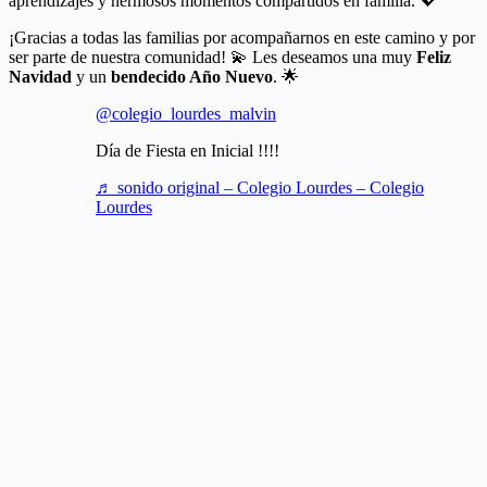
aprendizajes y hermosos momentos compartidos en familia. 💖
¡Gracias a todas las familias por acompañarnos en este camino y por
ser parte de nuestra comunidad! 💫 Les deseamos una muy
Feliz
Navidad
y un
bendecido Año Nuevo
. 🌟
@colegio_lourdes_malvin
Día de Fiesta en Inicial !!!!
♬ sonido original – Colegio Lourdes – Colegio
Lourdes