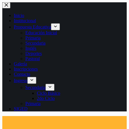
Saltar
al
contenido
Inicio
Institucional
Propuesta Educativa
Educación Inicial
Primaria
Secundaria
Inglés
Deportes
Pastoral
Galería
Inscripciones
Contacto
Ingreso
Secundaria
Ciclo Básico
2do Ciclo
Primaria
SIGED