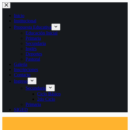
Saltar
al
contenido
Inicio
Institucional
Propuesta Educativa
Educación Inicial
Primaria
Secundaria
Inglés
Deportes
Pastoral
Galería
Inscripciones
Contacto
Ingreso
Secundaria
Ciclo Básico
2do Ciclo
Primaria
SIGED