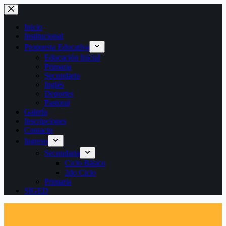
Saltar
al
contenido
Inicio
Institucional
Propuesta Educativa
Educación Inicial
Primaria
Secundaria
Inglés
Deportes
Pastoral
Galería
Inscripciones
Contacto
Ingreso
Secundaria
Ciclo Básico
2do Ciclo
Primaria
SIGED