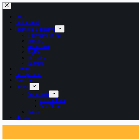
Saltar
al
contenido
Inicio
Institucional
Propuesta Educativa
Educación Inicial
Primaria
Secundaria
Inglés
Deportes
Pastoral
Galería
Inscripciones
Contacto
Ingreso
Secundaria
Ciclo Básico
2do Ciclo
Primaria
SIGED