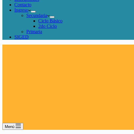
Contacto
Ingreso
Secundaria
Ciclo Básico
2do Ciclo
Primaria
SIGED
Menú