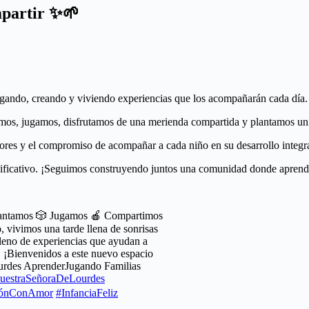
mpartir ✨🌱
gando, creando y viviendo experiencias que los acompañarán cada día.
amos, jugamos, disfrutamos de una merienda compartida y plantamos un 
alores y el compromiso de acompañar a cada niño en su desarrollo integra
gnificativo. ¡Seguimos construyendo juntos una comunidad donde aprend
 Cantamos 🎲 Jugamos 🍎 Compartimos
 vivimos una tarde llena de sonrisas
 lleno de experiencias que ayudan a
. ¡Bienvenidos a este nuevo espacio
ourdes AprenderJugando Familias
uestraSeñoraDeLourdes
iónConAmor
#InfanciaFeliz