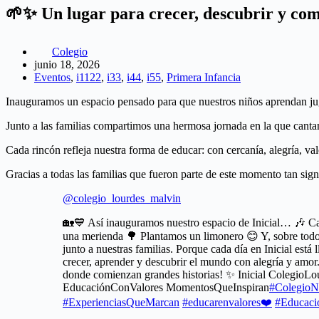
🌱✨ Un lugar para crecer, descubrir y co
Colegio
junio 18, 2026
Eventos
,
i1122
,
i33
,
i44
,
i55
,
Primera Infancia
Inauguramos un espacio pensado para que nuestros niños aprendan ju
Junto a las familias compartimos una hermosa jornada en la que cant
Cada rincón refleja nuestra forma de educar: con cercanía, alegría, v
Gracias a todas las familias que fueron parte de este momento tan si
@colegio_lourdes_malvin
🏡💙 Así inauguramos nuestro espacio de Inicial… 🎶
una merienda 🌳 Plantamos un limonero 😊 Y, sobre todo,
junto a nuestras familias. Porque cada día en Inicial está
crecer, aprender y descubrir el mundo con alegría y amor
donde comienzan grandes historias! ✨ Inicial ColegioL
EducaciónConValores MomentosQueInspiran
#ColegioN
#ExperienciasQueMarcan
#educarenvalores❤️
#Educac