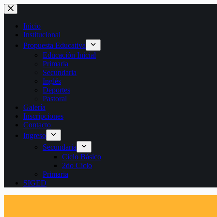
Saltar
al
contenido
Inicio
Institucional
Propuesta Educativa
Educación Inicial
Primaria
Secundaria
Inglés
Deportes
Pastoral
Galería
Inscripciones
Contacto
Ingreso
Secundaria
Ciclo Básico
2do Ciclo
Primaria
SIGED