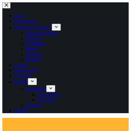
Saltar
al
contenido
Inicio
Institucional
Propuesta Educativa
Educación Inicial
Primaria
Secundaria
Inglés
Deportes
Pastoral
Galería
Inscripciones
Contacto
Ingreso
Secundaria
Ciclo Básico
2do Ciclo
Primaria
SIGED