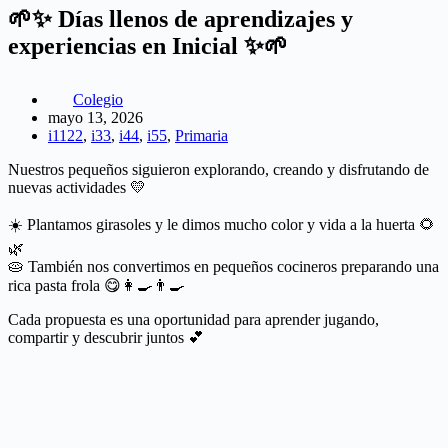
🌱✨ Días llenos de aprendizajes y
experiencias en Inicial ✨🌱
Colegio
mayo 13, 2026
i1122
,
i33
,
i44
,
i55
,
Primaria
Nuestros pequeños siguieron explorando, creando y disfrutando de
nuevas actividades 💛
☀️ Plantamos girasoles y le dimos mucho color y vida a la huerta 🌻
🌿
🥧 También nos convertimos en pequeños cocineros preparando una
rica pasta frola 😋👩‍🍳👨‍🍳
Cada propuesta es una oportunidad para aprender jugando,
compartir y descubrir juntos 💕