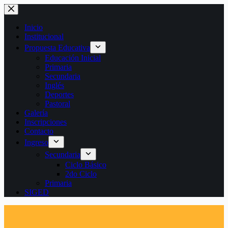
Saltar
al
contenido
Inicio
Institucional
Propuesta Educativa
Educación Inicial
Primaria
Secundaria
Inglés
Deportes
Pastoral
Galería
Inscripciones
Contacto
Ingreso
Secundaria
Ciclo Básico
2do Ciclo
Primaria
SIGED