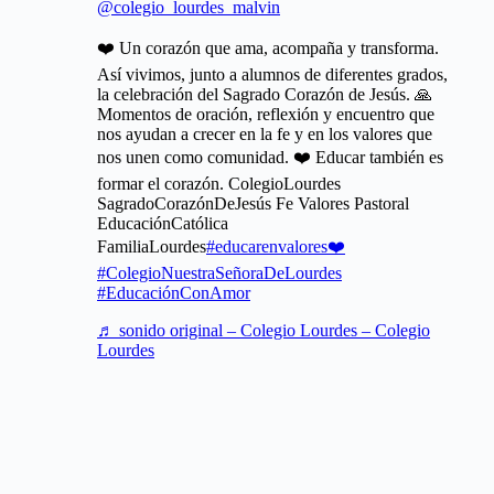
@colegio_lourdes_malvin
❤️ Un corazón que ama, acompaña y transforma.
Así vivimos, junto a alumnos de diferentes grados,
la celebración del Sagrado Corazón de Jesús. 🙏
Momentos de oración, reflexión y encuentro que
nos ayudan a crecer en la fe y en los valores que
nos unen como comunidad. ❤️ Educar también es
formar el corazón. ColegioLourdes
SagradoCorazónDeJesús Fe Valores Pastoral
EducaciónCatólica
FamiliaLourdes
#educarenvalores❤️
#ColegioNuestraSeñoraDeLourdes
#EducaciónConAmor
♬ sonido original – Colegio Lourdes – Colegio
Lourdes