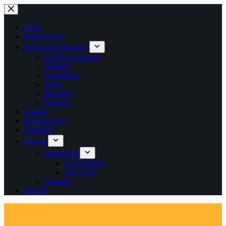
Saltar
al
contenido
Inicio
Institucional
Propuesta Educativa
Educación Inicial
Primaria
Secundaria
Inglés
Deportes
Pastoral
Galería
Inscripciones
Contacto
Ingreso
Secundaria
Ciclo Básico
2do Ciclo
Primaria
SIGED