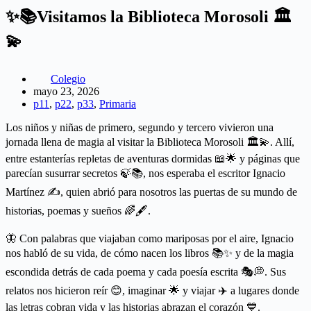
✨📚Visitamos la Biblioteca Morosoli 🏛️
💫
Colegio
mayo 23, 2026
p11
,
p22
,
p33
,
Primaria
Los niños y niñas de primero, segundo y tercero vivieron una
jornada llena de magia al visitar la Biblioteca Morosoli 🏛️💫. Allí,
entre estanterías repletas de aventuras dormidas 📖🌟 y páginas que
parecían susurrar secretos 🍃📚, nos esperaba el escritor Ignacio
Martínez ✍️, quien abrió para nosotros las puertas de su mundo de
historias, poemas y sueños 🌈🖋️.
🦋 Con palabras que viajaban como mariposas por el aire, Ignacio
nos habló de su vida, de cómo nacen los libros 📚✨ y de la magia
escondida detrás de cada poema y cada poesía escrita 🎭💭. Sus
relatos nos hicieron reír 😊, imaginar 🌟 y viajar ✈️ a lugares donde
las letras cobran vida y las historias abrazan el corazón 💙.