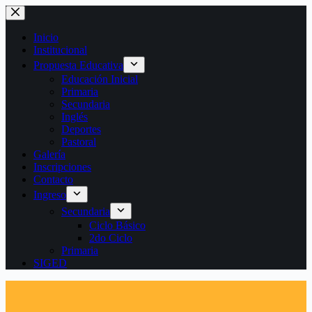
Saltar
al
contenido
Inicio
Institucional
Propuesta Educativa
Educación Inicial
Primaria
Secundaria
Inglés
Deportes
Pastoral
Galería
Inscripciones
Contacto
Ingreso
Secundaria
Ciclo Básico
2do Ciclo
Primaria
SIGED