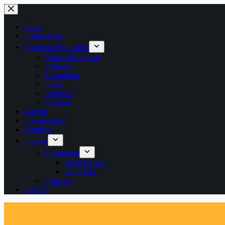
Saltar
al
contenido
Inicio
Institucional
Propuesta Educativa
Educación Inicial
Primaria
Secundaria
Inglés
Deportes
Pastoral
Galería
Inscripciones
Contacto
Ingreso
Secundaria
Ciclo Básico
2do Ciclo
Primaria
SIGED