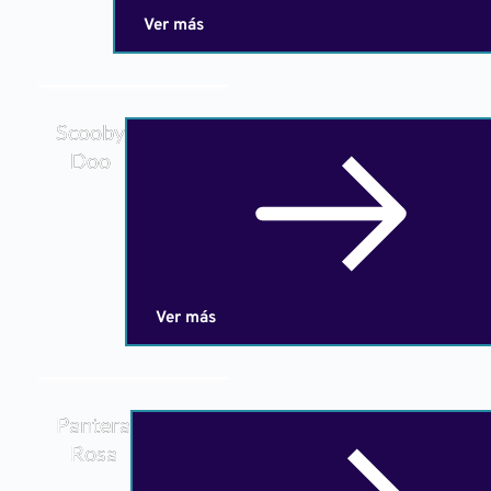
Ver más
Scooby
Doo
Ver más
Pantera
Rosa