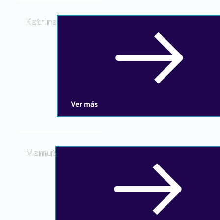
Katrina
Ver más
Mamut