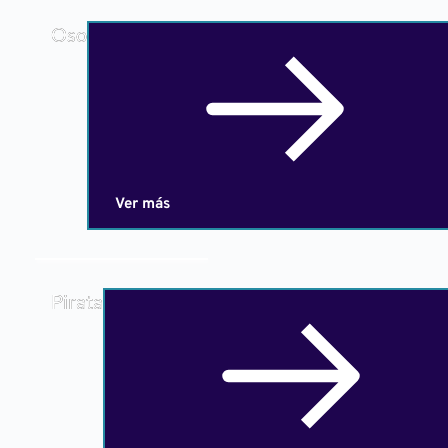
Oso
Ver más
Pirata