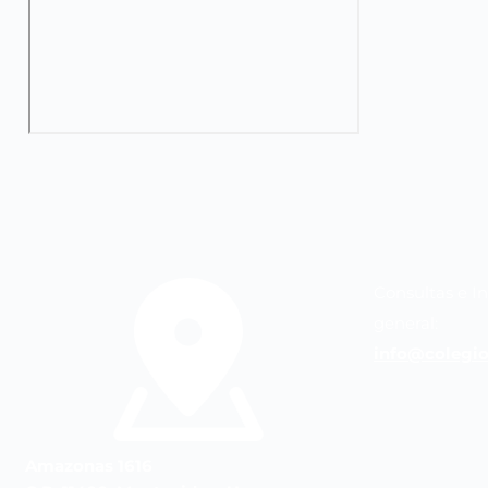
Consultas e I
general:
info@colegio
Amazonas 1616