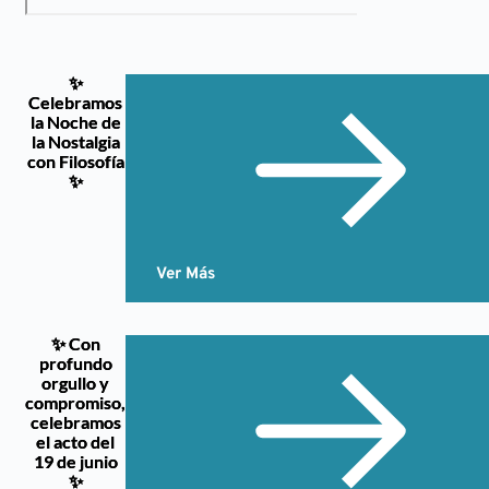
✨
Celebramos
la Noche de
la Nostalgia
con Filosofía
✨
Ver Más
✨ Con
profundo
orgullo y
compromiso,
celebramos
el acto del
19 de junio
✨