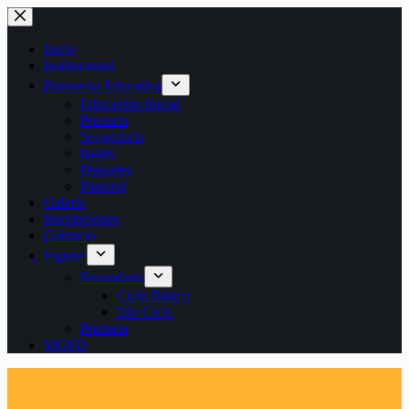
Saltar
al
contenido
Inicio
Institucional
Propuesta Educativa
Educación Inicial
Primaria
Secundaria
Inglés
Deportes
Pastoral
Galería
Inscripciones
Contacto
Ingreso
Secundaria
Ciclo Básico
2do Ciclo
Primaria
SIGED