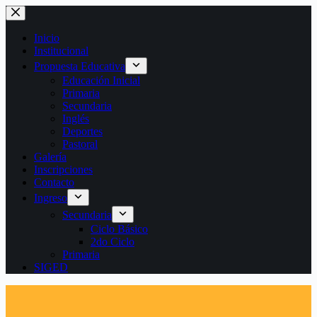
Saltar
al
contenido
Inicio
Institucional
Propuesta Educativa
Educación Inicial
Primaria
Secundaria
Inglés
Deportes
Pastoral
Galería
Inscripciones
Contacto
Ingreso
Secundaria
Ciclo Básico
2do Ciclo
Primaria
SIGED