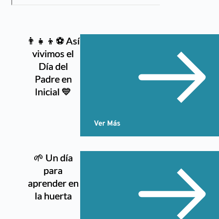
👨‍👧‍👦⚽ Así
vivimos el
Día del
Padre en
Inicial 💙
Ver Más
🌱 Un día
para
aprender en
la huerta