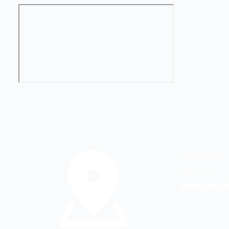
Consultas e 
general:
info@colegi