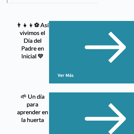
👨‍👧‍👦⚽ Así
vivimos el
Día del
Padre en
Inicial 💙
Ver Más
🌱 Un día
para
aprender en
la huerta