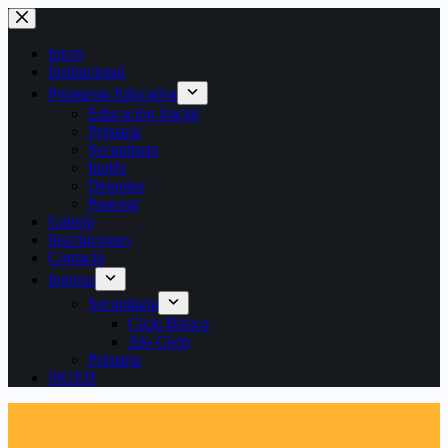
Saltar
al
contenido
Inicio
Institucional
Propuesta Educativa
Educación Inicial
Primaria
Secundaria
Inglés
Deportes
Pastoral
Galería
Inscripciones
Contacto
Ingreso
Secundaria
Ciclo Básico
2do Ciclo
Primaria
SIGED