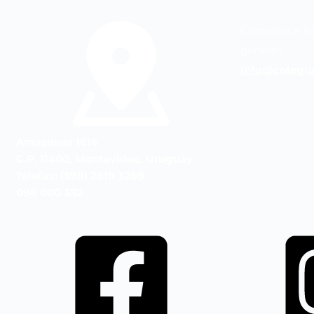
Consultas e I
general:
info@colegio
Amazonas 1616
C.P. 11400, Montevideo, Uruguay
Telefax: (598) 2619 3269
098 000 382