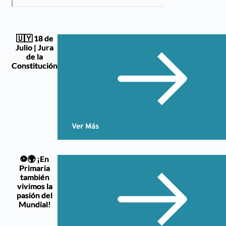
🇺🇾 18 de
Julio | Jura
de la
Constitución
Ver Más
⚽🌍 ¡En
Primaria
también
vivimos la
pasión del
Mundial!