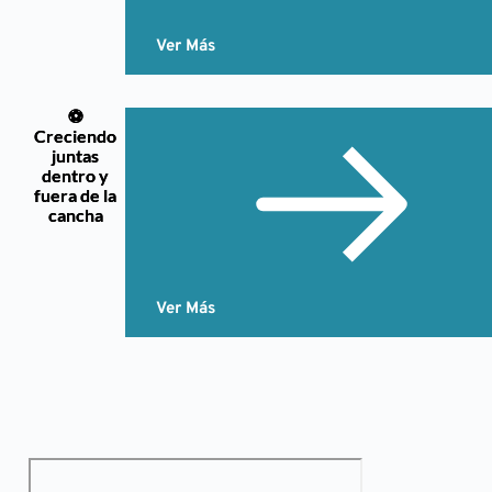
Ver Más
⚽
Creciendo
juntas
dentro y
fuera de la
cancha
Ver Más