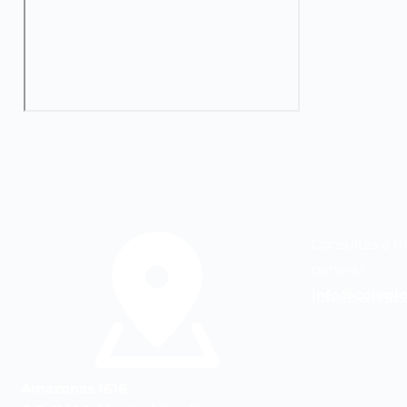
Consultas e I
general:
info@colegio
Amazonas 1616