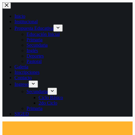
Saltar
al
contenido
Inicio
Institucional
Propuesta Educativa
Educación Inicial
Primaria
Secundaria
Inglés
Deportes
Pastoral
Galería
Inscripciones
Contacto
Ingreso
Secundaria
Ciclo Básico
2do Ciclo
Primaria
SIGED