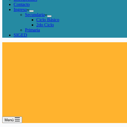
Contacto
Ingreso
Secundaria
Ciclo Básico
2do Ciclo
Primaria
SIGED
Menú