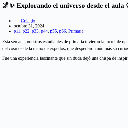
🌌✨ Explorando el universo desde el aula
Colegio
octubre 31, 2024
p11
,
p22
,
p33
,
p44
,
p55
,
p66
,
Primaria
Esta semana, nuestros estudiantes de primaria tuvieron la increíble op
del cosmos de la mano de expertos, que despertaron aún más su curios
Fue una experiencia fascinante que sin duda dejó una chispa de inspir