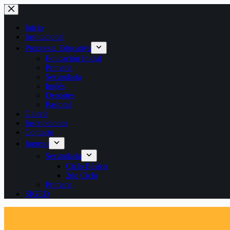
Saltar
al
contenido
Inicio
Institucional
Propuesta Educativa
Educación Inicial
Primaria
Secundaria
Inglés
Deportes
Pastoral
Galería
Inscripciones
Contacto
Ingreso
Secundaria
Ciclo Básico
2do Ciclo
Primaria
SIGED